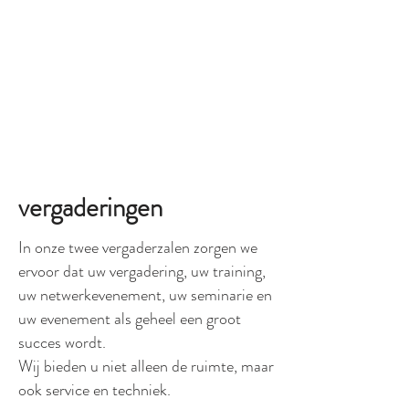
Telefon:
+49 6021 150683
een kamer boeken
e-mail:
info@gerber-hoesbach.de
vergaderingen
In onze twee vergaderzalen zorgen we
ervoor dat uw vergadering, uw training,
uw netwerkevenement, uw seminarie en
uw evenement als geheel een groot
succes wordt.
Wij bieden u niet alleen de ruimte, maar
ook service en techniek.