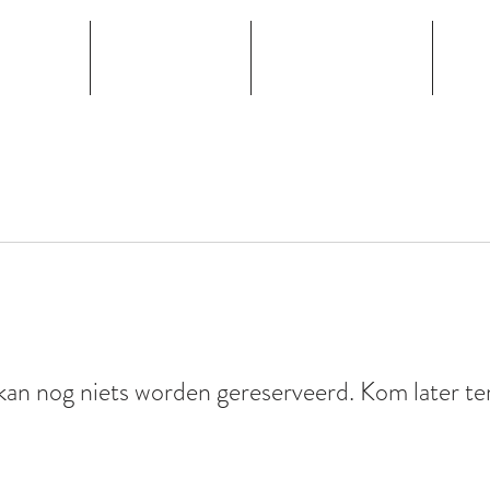
Kamer
gastronomie
vergaderingen
eve
een kamer boeken
esbach.de
Telefon: +4
kan nog niets worden gereserveerd. Kom later te