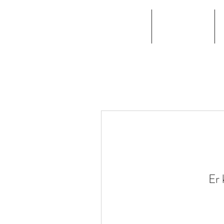
beginnen
Attracties
e-mail:
info@gerber-ho
Er 