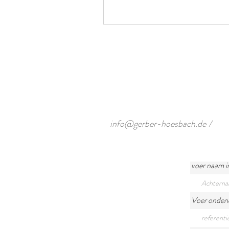
info@gerber-hoesbach.de
/
voer naam i
Voer onderw