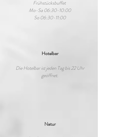
Frühstücksbuffet
Mo-Sa 06:30-10:00
So 06:30-11:00
Hotelbar
Die Hotelbar ist jeden Tag bis 22 Uhr
geöffnet.
Natur