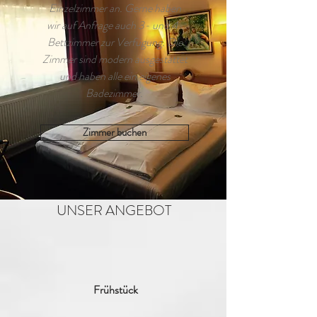
Einzelzimmer an. Gerne haben
wir auf Anfrage auch 3- und 4-
Bettzimmer zur Verfügung. Die
Zimmer sind modern ausgestattet
und haben alle ein eigenes
Badezimmer.
Zimmer buchen
UNSER ANGEBOT
Frühstück