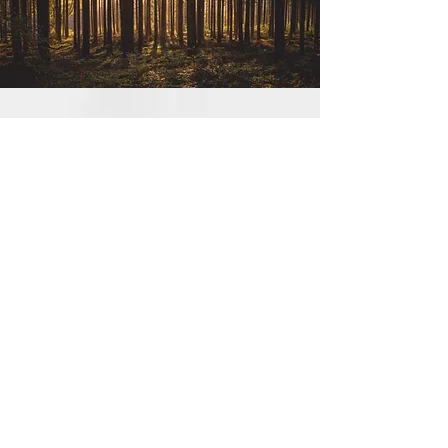
AKTIVITÄTEN
Wandern
Ob Tagestour, Wochenendroute oder
mehrtägiger Wanderausflug, der Spessart
bietet für jeden den richtigen Wanderweg.
Kultur
Kulturhighlights wie das neue Schad
Museum, Schloss Johannisberg, das
Wasserschloss in Mespelbrunn und vieles