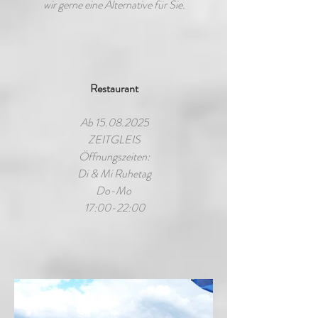
wir gerne eine Alternative für Sie.
Restaurant
Ab
15.08.2025
ZEITGLEIS
Öffnungszeiten:
Di & Mi Ruhetag
Do-Mo
17:00-22:00