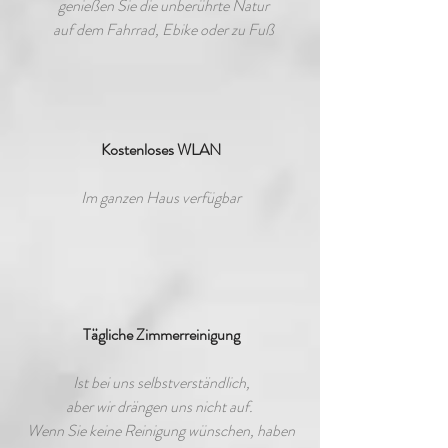
genießen Sie die unberührte Natur
auf dem Fahrrad, Ebike oder zu Fuß
Kostenloses WLAN
Im ganzen Haus verfügbar
Tägliche Zimmerreinigung
Ist bei uns selbstverständlich,
aber wir drängen uns nicht auf.
Wenn Sie keine Reinigung wünschen, haben